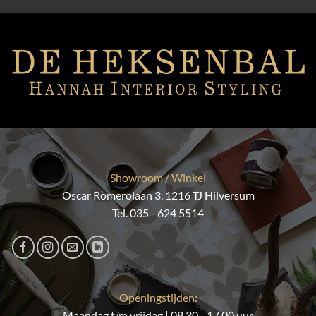
Showroom / Winkel
Oscar Romerolaan 3, 1216 TJ Hilversum
Tel. 035 - 624 5514
Openingstijden:
Maandag t/m vrijdag | 08.30 - 17.00 uur